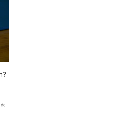
n?
 de