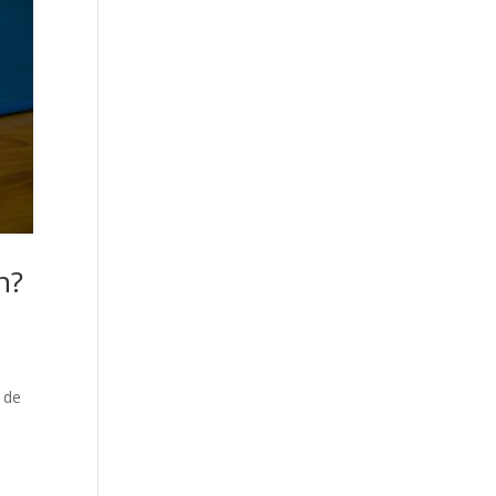
n?
 de