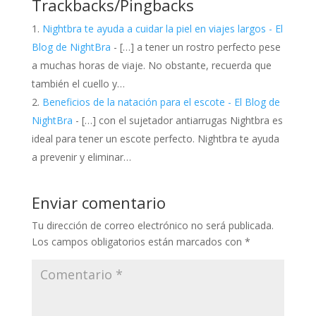
Trackbacks/Pingbacks
Nightbra te ayuda a cuidar la piel en viajes largos - El
Blog de NightBra
- […] a tener un rostro perfecto pese
a muchas horas de viaje. No obstante, recuerda que
también el cuello y…
Beneficios de la natación para el escote - El Blog de
NightBra
- […] con el sujetador antiarrugas Nightbra es
ideal para tener un escote perfecto. Nightbra te ayuda
a prevenir y eliminar…
Enviar comentario
Tu dirección de correo electrónico no será publicada.
Los campos obligatorios están marcados con
*